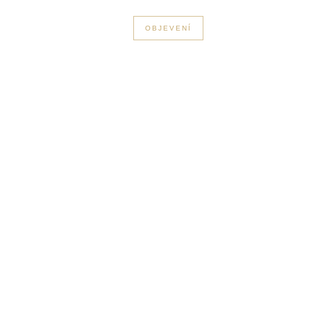
+33 3 56 89 46 53
OBJEVENÍ