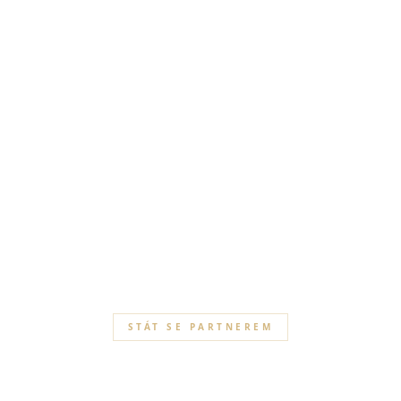
STÁT SE PARTNEREM
NAŠI ČLENOVÉ HLEDAJÍ VÝJIMEČNOST.