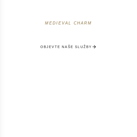
Prémiový concierge ve středověkém městě
MEDIEVAL CHARM
OBJEVTE NAŠE SLUŽBY
OBDRŽET VÝBĚR NA MÍRU