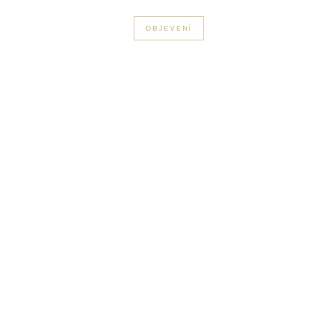
+33 3 56 89 46 53
OBJEVENÍ