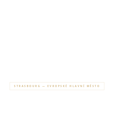
STRASBOURG — EVROPSKÉ HLAVNÍ MĚSTO
ierge pro Evr