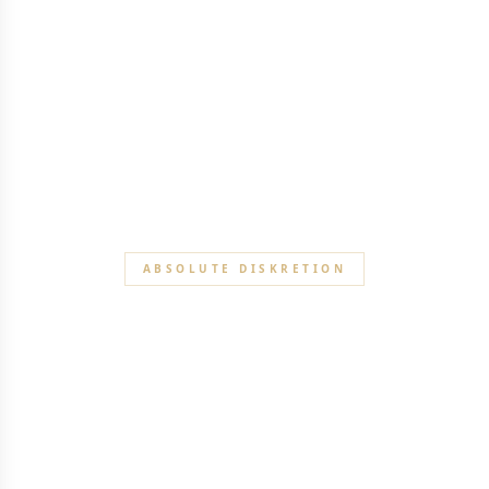
ABSOLUTE DISKRETION
CONCIERGE
Diplomatisch
Protokoll, Delegationslogistik, Botschaftskoordinierung. Die
Kunst operativer Exzellenz im Dienst der Diplomatie.