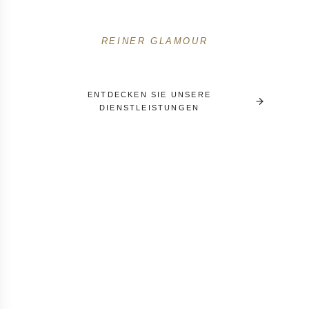
Festival, Yachting und mediterraner Lebensstil.
REINER GLAMOUR
ENTDECKEN SIE UNSERE
DIENSTLEISTUNGEN
RECEIVE A PERSONALISED SELECTION