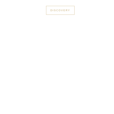
+33 3 56 89 46 53
DISCOVERY