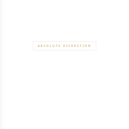
ABSOLUTE DISKRETION
Vertraulichkeit &
Sicherheit
Diskretionsprotokolle auf institutionellem Niveau zum
Schutz dessen, was am wichtigsten ist: Ihrer Privatsphäre.