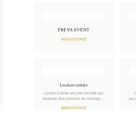
FREYA EVENT
BESUCHEN
Locker-center
Locker Center est une société qui
C
propose des services de consignes
acco
à bagages autonome et boîtes à
en
BESUCHEN
clés sécurisés à Colmar. Vous
pouvez y entreposer vos bagages,
p
sacs, casques de motos et clés en
toute tranquillité. Ce service
innovant répond aux besoins des
ré