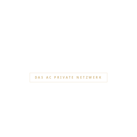
DAS AC PRIVATE NETZWERK
sere Partnerhäu
 von Häusern, Anwesen und Handwerkern, die unseren An
Außergewöhnliche teilen, in Frankreich und Tschechien.