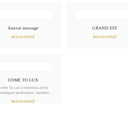
Anavai massage
GRAND EST
BESUCHEN
BESUCHEN
COME TO LUX
ome To Lux (cometolux.com)
mpagne particuliers, familles et
trepreneurs qui choisissent de
BESUCHEN
s'établir au Luxembourg. La
lateforme réunit en un guichet
unique tous les services
nécessaires à une installation
ussie dans un pays qui combine