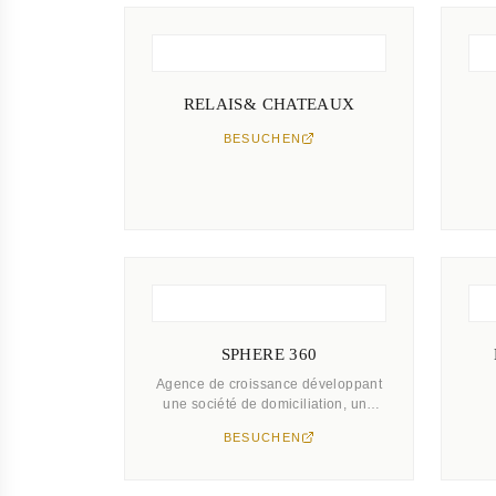
RELAIS& CHATEAUX
BESUCHEN
SPHERE 360
Agence de croissance développant
une société de domiciliation, une
conciergerie de services, un réseau
BESUCHEN
networking immobilier