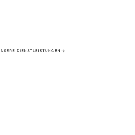
oncierge in Mo
cierge-Dienste in der Stadt Bugatti. Exzellenz und D
Herzen des Weinbergs.
UNSERE DIENSTLEISTUNGEN
RECEIVE A PERSONA