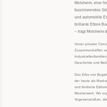
Molsheim, eine hi
faszinierendes St
und automobile Ex
brillante Ettore B
– trägt Molsheim 
Unser privater Conci
Zusammentreffen ver
Industriellenfamilie
Geschichte und Bed
Das Erbe von Bugatt
der heute als Marken
und limitierte Edit
Meisterwerk. Wir or
Vogesenstraßen, die