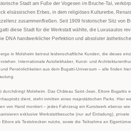
storische Stadt am Fuße der Vogesen im Bruche-Tal, verkörp
ück elsässischen Erbes, in dem religiöses Kulturerbe, Renai
zellenz zusammenfließen. Seit 1909 historischer Sitz von Bu
ugatti diese Stadt für die Werkstatt wählte, die Luxusautos rev
die DNA handwerklicher Perfektion und absoluter ästhetische
erge in Molsheim betreut leidenschaftliche Kunden, die dieses einz
stehen. Internationale Autoliebhaber, Kunst- und Architekturenthus
n und Persönlichkeiten aus dem Bugatti-Universum – alle finden hier
eutung.
i durchdringt Molsheim. Das Château Saint-Jean, Ettore Bugattis e
hauptsitz dient, steht inmitten eines majestätischen Parks. Hier w
ionen von Hand montiert – jedes Fahrzeug ein Kunstwerk ebenso wie
ganisieren exklusive Werkstattbesuche (nur auf Einladung), private
 Ettore als Teststrecken nutzte, sowie die Teilnahme an Eigentümer