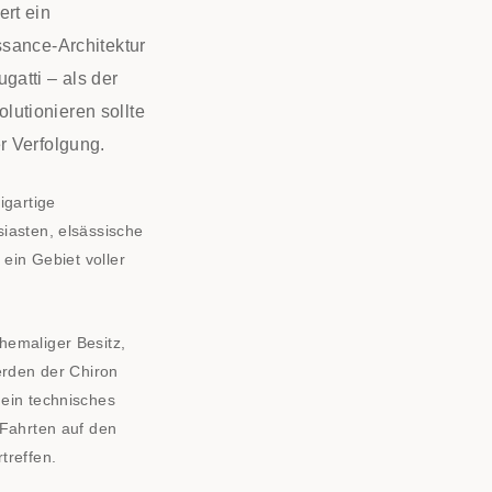
ert ein
ssance-Architektur
gatti – als der
olutionieren sollte
r Verfolgung.
igartige
iasten, elsässische
 ein Gebiet voller
hemaliger Besitz,
erden der Chiron
 ein technisches
 Fahrten auf den
treffen.