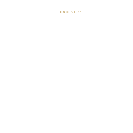
+33 3 56 89 46 53
DISCOVERY