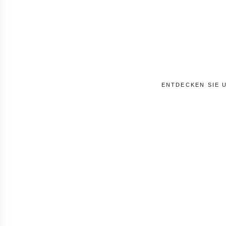
Ihr C
Premium-Con
ENTDECKEN SIE 