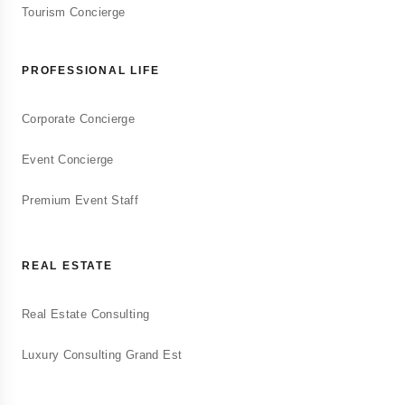
Conciergerie Touristique
Tourism Concierge
Gestion de locations saisonnières Airbnb
PROFESSIONAL LIFE
Consulting Immobilier
Corporate Concierge
Accompagnement en investissement immobilier
Event Concierge
Premium Event Staff
REAL ESTATE
Real Estate Consulting
Luxury Consulting Grand Est