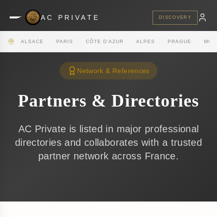
AC PRIVATE
DISCOVERY
ALSACE
PARIS
CÔTE D'AZUR
ALPES
PRAGUE
MON
Network & References
Partners & Directories
AC Private is listed in major professional
directories and collaborates with a trusted
partner network across France.