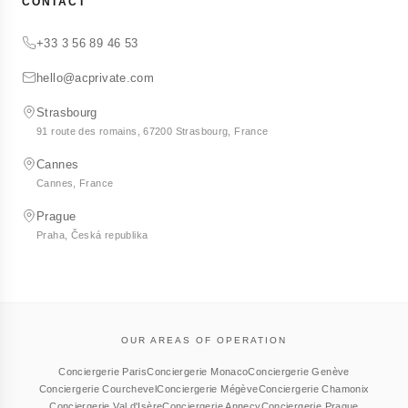
CONTACT
+33 3 56 89 46 53
hello@acprivate.com
Strasbourg
91 route des romains, 67200 Strasbourg, France
Cannes
Cannes, France
Prague
Praha, Česká republika
OUR AREAS OF OPERATION
Conciergerie Paris
Conciergerie Monaco
Conciergerie Genève
Conciergerie Courchevel
Conciergerie Mégève
Conciergerie Chamonix
Conciergerie Val d'Isère
Conciergerie Annecy
Conciergerie Prague