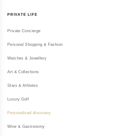
PRIVATE LIFE
Private Concierge
Personal Shopping & Fashion
Watches & Jewellery
Conciergerie Privée
Art & Collections
Services personnalisés pour particuliers
exigeants
Stars & Athletes
Luxury Golf
Conciergerie d'Entreprise
Personalised discovery
Solutions bien-être pour vos collaborateurs
Wine & Gastronomy